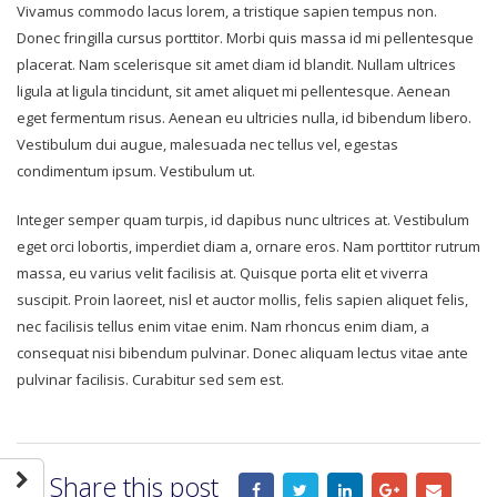
Vivamus commodo lacus lorem, a tristique sapien tempus non.
Donec fringilla cursus porttitor. Morbi quis massa id mi pellentesque
placerat. Nam scelerisque sit amet diam id blandit. Nullam ultrices
ligula at ligula tincidunt, sit amet aliquet mi pellentesque. Aenean
eget fermentum risus. Aenean eu ultricies nulla, id bibendum libero.
Vestibulum dui augue, malesuada nec tellus vel, egestas
condimentum ipsum. Vestibulum ut.
Integer semper quam turpis, id dapibus nunc ultrices at. Vestibulum
eget orci lobortis, imperdiet diam a, ornare eros. Nam porttitor rutrum
massa, eu varius velit facilisis at. Quisque porta elit et viverra
suscipit. Proin laoreet, nisl et auctor mollis, felis sapien aliquet felis,
nec facilisis tellus enim vitae enim. Nam rhoncus enim diam, a
consequat nisi bibendum pulvinar. Donec aliquam lectus vitae ante
pulvinar facilisis. Curabitur sed sem est.
Share this post