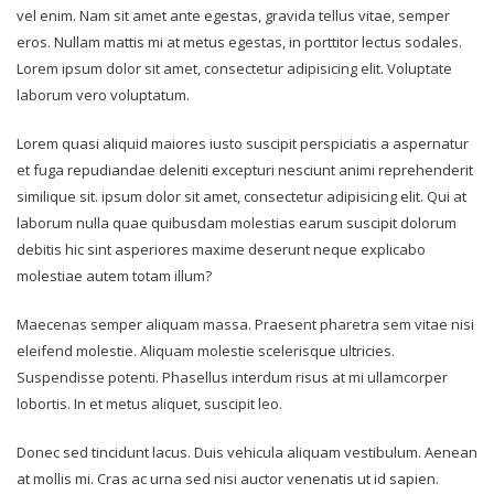
vel enim. Nam sit amet ante egestas, gravida tellus vitae, semper
eros. Nullam mattis mi at metus egestas, in porttitor lectus sodales.
Lorem ipsum dolor sit amet, consectetur adipisicing elit. Voluptate
laborum vero voluptatum.
Lorem quasi aliquid maiores iusto suscipit perspiciatis a aspernatur
et fuga repudiandae deleniti excepturi nesciunt animi reprehenderit
similique sit. ipsum dolor sit amet, consectetur adipisicing elit. Qui at
laborum nulla quae quibusdam molestias earum suscipit dolorum
debitis hic sint asperiores maxime deserunt neque explicabo
molestiae autem totam illum?
Maecenas semper aliquam massa. Praesent pharetra sem vitae nisi
eleifend molestie. Aliquam molestie scelerisque ultricies.
Suspendisse potenti. Phasellus interdum risus at mi ullamcorper
lobortis. In et metus aliquet, suscipit leo.
Donec sed tincidunt lacus. Duis vehicula aliquam vestibulum. Aenean
at mollis mi. Cras ac urna sed nisi auctor venenatis ut id sapien.