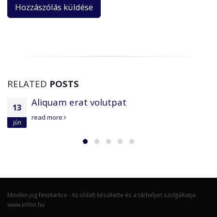
RELATED
POSTS
Aliquam erat volutpat
13
read more
jún
Minden jog fenntartva - Az oldalt készítette és a tárhelyet szolgáltatja:
www.infinx.hu