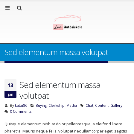
Sed elementum massa volutpat
Sed elementum massa
13
volutpat
jan
By
katai86
Buying
,
Clerkship
,
Media
Chat
,
Content
,
Gallery
0 Comments
Quisque elementum nibh at dolor pellentesque, a eleifend libero
pharetra. Mauris neque felis, volutpat nec ullamcorper eget, sagittis