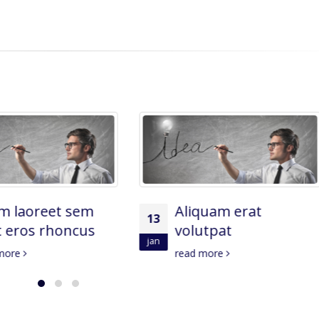
Aliquam erat
Etiam laoreet s
13
volutpat
eget eros rhonc
Már
read more
read more