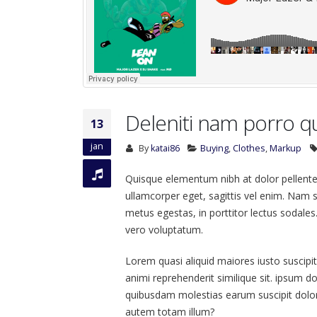
Deleniti nam porro 
13
jan
By
katai86
Buying
,
Clothes
,
Markup
Quisque elementum nibh at dolor pellentes
ullamcorper eget, sagittis vel enim. Nam s
metus egestas, in porttitor lectus sodales
vero voluptatum.
Lorem quasi aliquid maiores iusto suscipit
animi reprehenderit similique sit. ipsum do
quibusdam molestias earum suscipit dolor
autem totam illum?