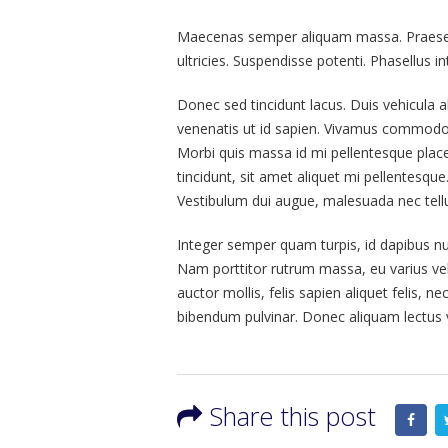
Maecenas semper aliquam massa. Praesent 
ultricies. Suspendisse potenti. Phasellus in
Donec sed tincidunt lacus. Duis vehicula a
venenatis ut id sapien. Vivamus commodo l
Morbi quis massa id mi pellentesque placera
tincidunt, sit amet aliquet mi pellentesqu
Vestibulum dui augue, malesuada nec tell
Integer semper quam turpis, id dapibus nun
Nam porttitor rutrum massa, eu varius velit 
auctor mollis, felis sapien aliquet felis, 
bibendum pulvinar. Donec aliquam lectus vi
Share this post