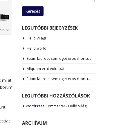
LEGUTÓBBI BEJEGYZÉSEK
Helló Világ!
Hello world!
Etiam laoreet sem eget eros rhoncus
Aliquam erat volutpat
Etiam laoreet sem eget eros rhoncus
s mi at
laborum
LEGUTÓBBI HOZZÁSZÓLÁSOK
-
Helló Világ!
WordPress Commenter
unt
estiae
ARCHÍVUM