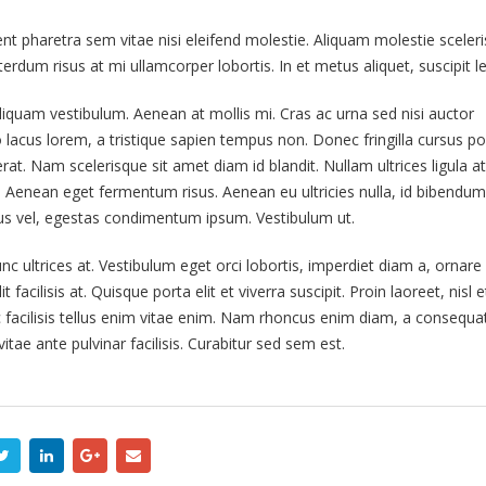
pharetra sem vitae nisi eleifend molestie. Aliquam molestie sceler
terdum risus at mi ullamcorper lobortis. In et metus aliquet, suscipit l
liquam vestibulum. Aenean at mollis mi. Cras ac urna sed nisi auctor
acus lorem, a tristique sapien tempus non. Donec fringilla cursus por
t. Nam scelerisque sit amet diam id blandit. Nullam ultrices ligula at 
e. Aenean eget fermentum risus. Aenean eu ultricies nulla, id bibendum 
us vel, egestas condimentum ipsum. Vestibulum ut.
c ultrices at. Vestibulum eget orci lobortis, imperdiet diam a, ornare
facilisis at. Quisque porta elit et viverra suscipit. Proin laoreet, nisl e
nec facilisis tellus enim vitae enim. Nam rhoncus enim diam, a consequat
tae ante pulvinar facilisis. Curabitur sed sem est.