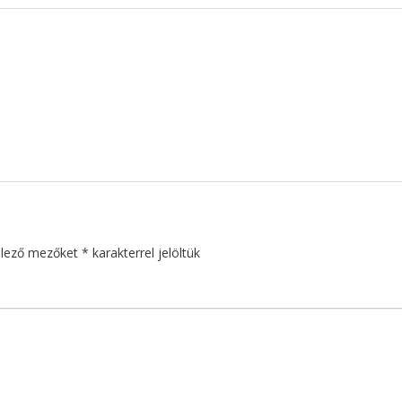
elező mezőket
*
karakterrel jelöltük