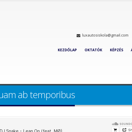
luxautosiskola@gmail.com
KEZDŐLAP
OKTATÓK
KÉPZÉS
quam ab temporibus