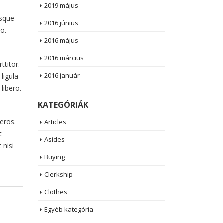
2019 május
isque
2016 június
eo.
2016 május
2016 március
ttitor.
2016 január
ligula
libero.
KATEGÓRIÁK
 eros.
Articles
t
Asides
 nisi
Buying
Clerkship
Clothes
Egyéb kategória