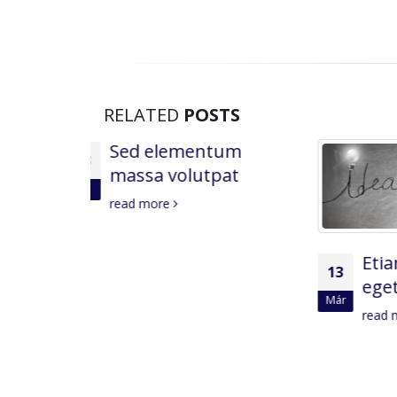
RELATED
POSTS
tum
pat
Etiam laoreet sem
13
13
eget eros rhoncus
Már
jan
read more